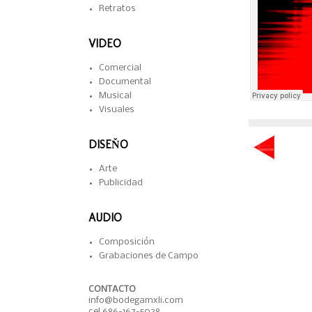
Retratos
VIDEO
Comercial
Documental
Musical
Visuales
DISEŇO
Arte
Publicidad
AUDIO
Composición
Grabaciones de Campo
CONTACTO
info@bodegamxli.com
cel.686-167-5038