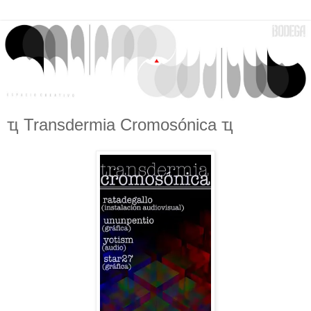
ҵ Transdermia Cromosónica ҵ